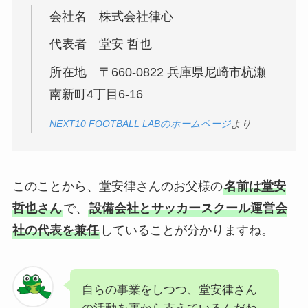
会社名 株式会社律心
代表者 堂安 哲也
所在地 〒660-0822 兵庫県尼崎市杭瀬
南新町4丁目6-16
NEXT10 FOOTBALL LABのホームページ
より
このことから、堂安律さんのお父様の
名前は堂安
哲也さん
で、
設備会社とサッカースクール運営会
社の代表を兼任
していることが分かりますね。
自らの事業をしつつ、堂安律さん