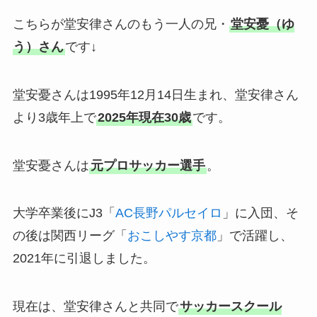
こちらが堂安律さんのもう一人の兄・
堂安憂（ゆ
う）さん
です↓
堂安憂さんは1995年12月14日生まれ、堂安律さん
より3歳年上で
2025年現在30歳
です。
堂安憂さんは
元プロサッカー選手
。
大学卒業後にJ3「
AC長野パルセイロ
」に入団、そ
の後は関西リーグ「
おこしやす京都
」で活躍し、
2021年に引退しました。
現在は、堂安律さんと共同で
サッカースクール