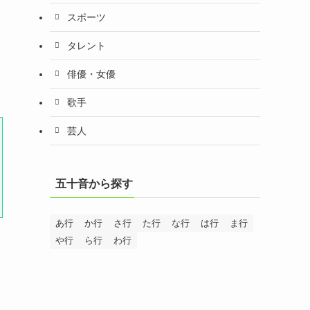
スポーツ
タレント
俳優・女優
歌手
芸人
五十音から探す
あ行
か行
さ行
た行
な行
は行
ま行
や行
ら行
わ行