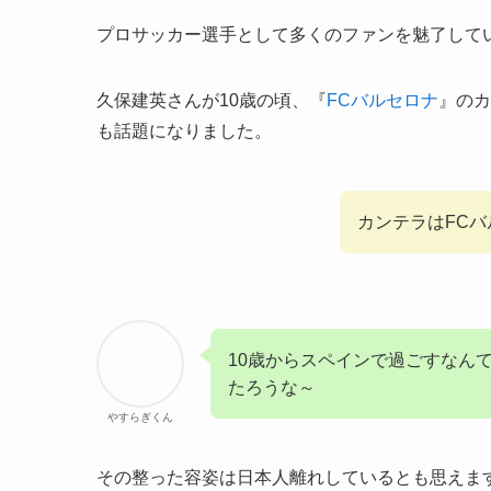
プロサッカー選手として多くのファンを魅了して
久保建英さんが10歳の頃、『
FCバルセロナ
』のカ
も話題になりました。
カンテラはFC
10歳からスペインで過ごすなん
たろうな～
やすらぎくん
その整った容姿は日本人離れしているとも思えま