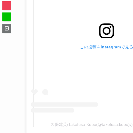
この投稿をInstagramで見
久保建英/Takefusa Kubo(@takefusa.k