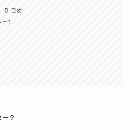
目次
ター？
ター？