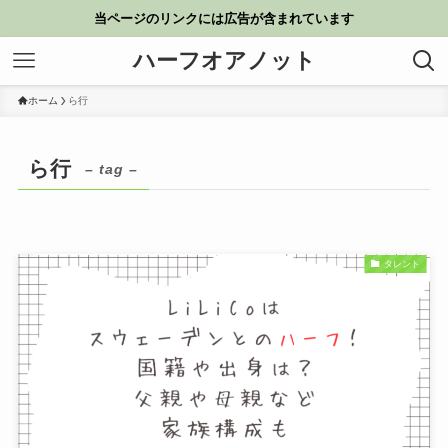
当ページのリンクには広告が含まれています
ハーフオアノット
ホーム
ら行
ら行
– tag –
タレント