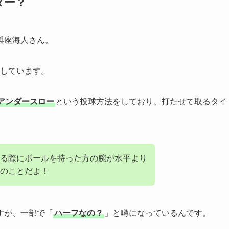
ター？
與座海人さん。
しています。
アンダースロー
という投球方法をしており、打たせて取るタイ
。
る際にボールを持った方の腕が水平より
のことだよ！
すが、一部で「
ハーフなの？
」と噂になっているんです。