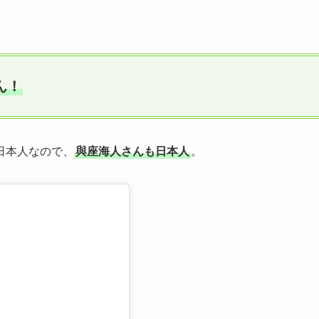
ん！
日本人なので、
與座海人さんも日本人
。