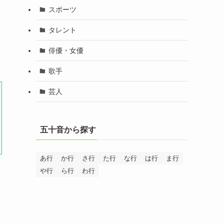
スポーツ
タレント
俳優・女優
歌手
芸人
五十音から探す
あ行
か行
さ行
た行
な行
は行
ま行
や行
ら行
わ行