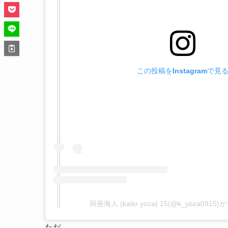
この投稿をInstagramで見
與座海人 (kaito yoza) 15(@k_yoza09
ただ、