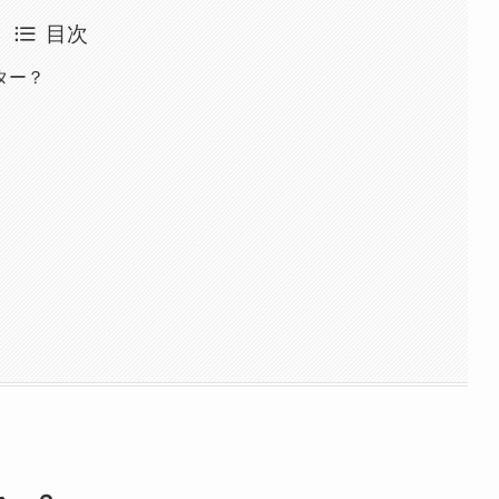
目次
ター？