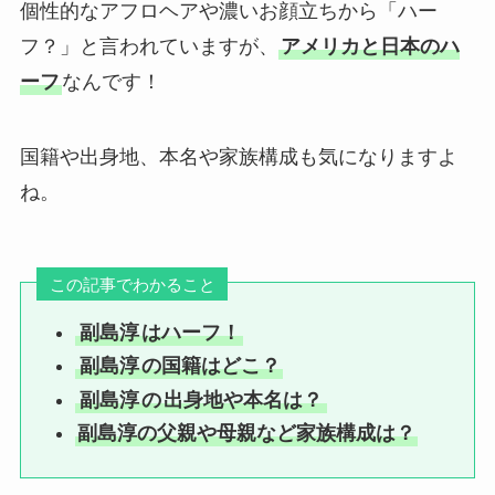
個性的なアフロヘアや濃いお顔立ちから「ハー
フ？」と言われていますが、
アメリカと日本のハ
ーフ
なんです！
国籍や出身地、本名や家族構成も気になりますよ
ね。
この記事でわかること
副島淳
はハーフ！
副島淳
の国籍はどこ？
副島淳
の
出身地や本名は？
副島淳の父親や母親など家族構成は？