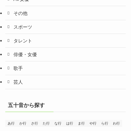
その他
スポーツ
タレント
俳優・女優
歌手
芸人
五十音から探す
あ行
か行
さ行
た行
な行
は行
ま行
や行
ら行
わ行