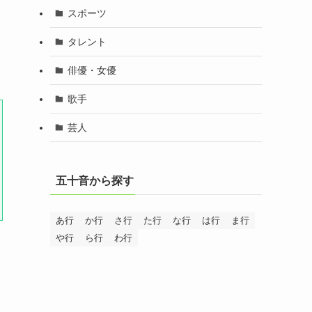
スポーツ
タレント
俳優・女優
歌手
芸人
五十音から探す
あ行
か行
さ行
た行
な行
は行
ま行
や行
ら行
わ行