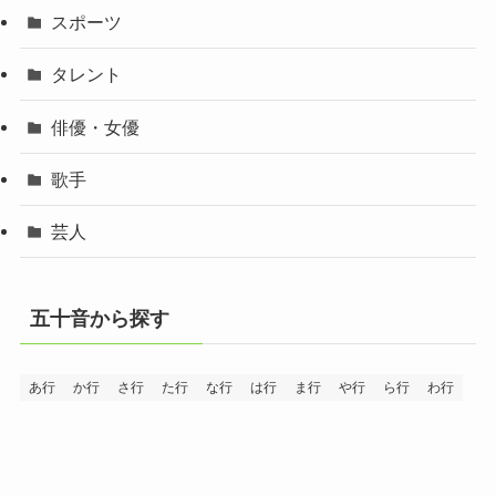
スポーツ
タレント
俳優・女優
歌手
芸人
五十音から探す
あ行
か行
さ行
た行
な行
は行
ま行
や行
ら行
わ行