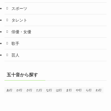
スポーツ
タレント
俳優・女優
歌手
芸人
五十音から探す
あ行
か行
さ行
た行
な行
は行
ま行
や行
ら行
わ行