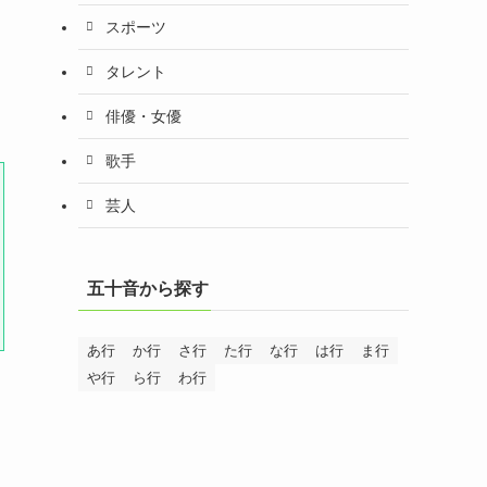
スポーツ
タレント
俳優・女優
歌手
芸人
五十音から探す
あ行
か行
さ行
た行
な行
は行
ま行
や行
ら行
わ行