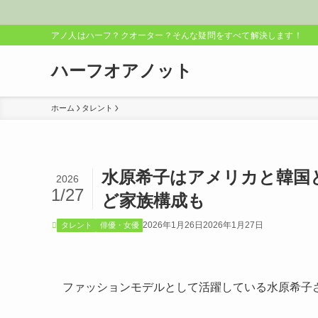
アノ人はハーフ？クオーター？そんな疑問をすべて解決します！
ハーフオアノット
ホーム
タレント
水原希子はアメリカと韓国
2026
1/27
ど家族構成も
2026年1月26日
2026年1月27日
タレント
俳優・女優
ファッションモデルとして活躍している水原希子