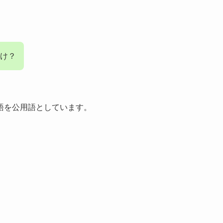
。
け？
語を公用語としています。