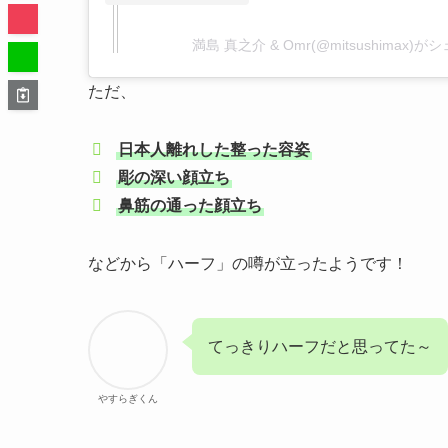
満島 真之介 & Omr(@mitsushimax)
ただ、
日本人離れした整った容姿
彫の深い顔立ち
鼻筋の通った顔立ち
などから「ハーフ」の噂が立ったようです！
てっきりハーフだと思ってた～
やすらぎくん