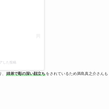
シェアした投稿
り、
姉弟で彫の深い顔立ち
をされているため満島真之介さんも