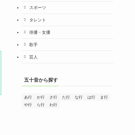
スポーツ
タレント
俳優・女優
歌手
芸人
五十音から探す
あ行
か行
さ行
た行
な行
は行
ま行
や行
ら行
わ行