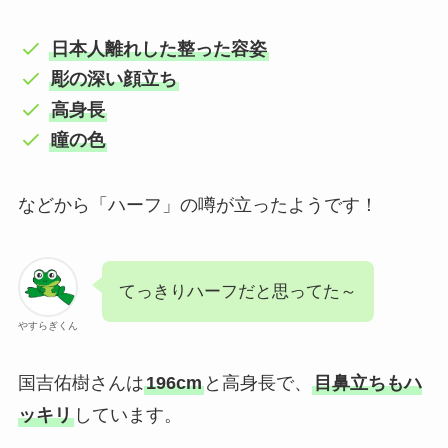
日本人離れした整った容姿
彫の深い顔立ち
高身長
瞳の色
などから「ハーフ」の噂が立ったようです！
てっきりハーフだと思ってた～
やすらぎくん
国吉佑樹さんは
196cm
と高身長で、
目鼻立ちもハ
ッキリ
しています。