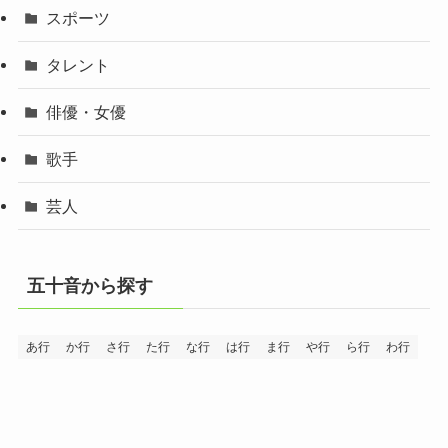
スポーツ
タレント
俳優・女優
歌手
芸人
五十音から探す
あ行
か行
さ行
た行
な行
は行
ま行
や行
ら行
わ行