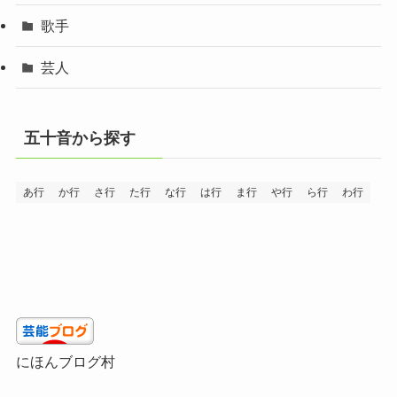
歌手
芸人
五十音から探す
あ行
か行
さ行
た行
な行
は行
ま行
や行
ら行
わ行
にほんブログ村