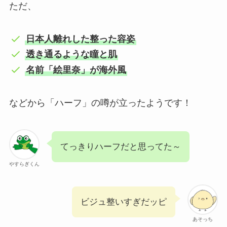
ただ、
日本人離れした整った容姿
透き通るような瞳と肌
名前「絵里奈」が海外風
などから「ハーフ」の噂が立ったようです！
てっきりハーフだと思ってた～
やすらぎくん
ビジュ整いすぎだッピ
あそっち