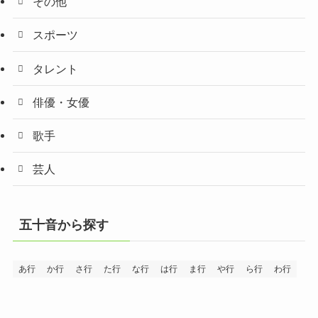
その他
スポーツ
タレント
俳優・女優
歌手
芸人
五十音から探す
あ行
か行
さ行
た行
な行
は行
ま行
や行
ら行
わ行