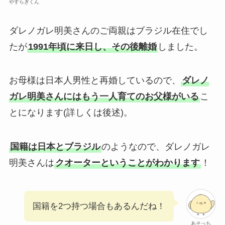
やすらぎくん
ダレノガレ明美さんのご両親はブラジル在住でし
たが
1991年頃に来日し、その後離婚
しました。
お母様は日本人男性と再婚しているので、
ダレノ
ガレ明美さんにはもう一人育てのお父様がいる
こ
とになります(詳しくは後述)。
国籍は日本とブラジル
のようなので、ダレノガレ
明美さんは
クオーターということがわかります
！
国籍を2つ持つ場合もあるんだね！
あそっち