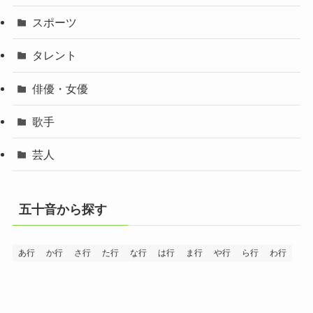
スポーツ
タレント
俳優・女優
歌手
芸人
五十音から探す
あ行
か行
さ行
た行
な行
は行
ま行
や行
ら行
わ行