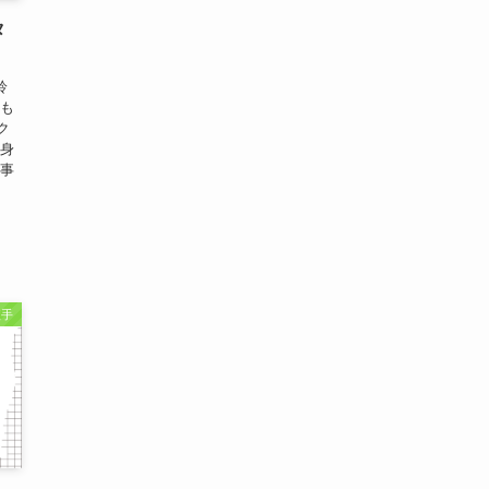
タ
鈴
ちも
ク
出身
記事
歌手