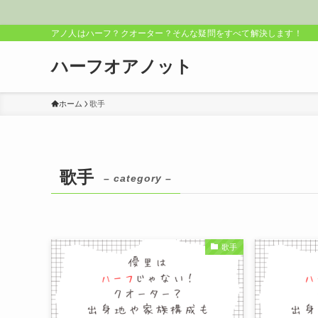
アノ人はハーフ？クオーター？そんな疑問をすべて解決します！
ハーフオアノット
ホーム
歌手
歌手
– category –
歌手