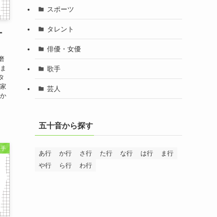
スポーツ
タレント
ー
俳優・女優
磨
いま
歌手
タ
や家
芸人
わか
五十音から探す
歌手
あ行
か行
さ行
た行
な行
は行
ま行
や行
ら行
わ行