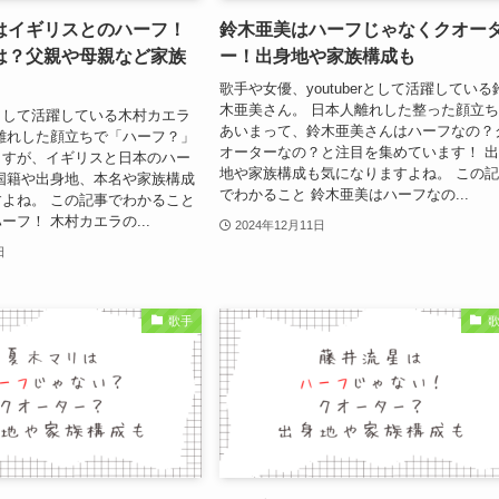
はイギリスとのハーフ！
鈴木亜美はハーフじゃなくクオー
は？父親や母親など家族
ー！出身地や家族構成も
歌手や女優、youtuberとして活躍している
木亜美さん。 日本人離れした整った顔立
として活躍している木村カエラ
あいまって、鈴木亜美さんはハーフなの？
離れした顔立ちで「ハーフ？」
オーターなの？と注目を集めています！ 
ますが、イギリスと日本のハー
地や家族構成も気になりますよね。 この
国籍や出身地、本名や家族構成
でわかること 鈴木亜美はハーフなの...
よね。 この記事でわかること
ーフ！ 木村カエラの...
2024年12月11日
日
歌手