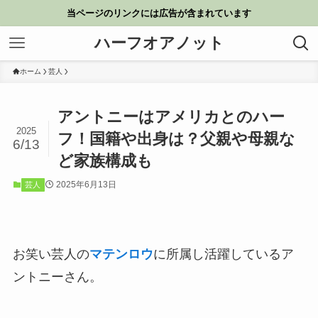
当ページのリンクには広告が含まれています
ハーフオアノット
ホーム
芸人
アントニーはアメリカとのハー
2025
フ！国籍や出身は？父親や母親な
6/13
ど家族構成も
2025年6月13日
芸人
お笑い芸人の
マテンロウ
に所属し活躍しているア
ントニーさん。