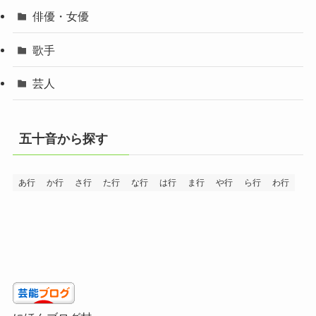
俳優・女優
歌手
芸人
五十音から探す
あ行
か行
さ行
た行
な行
は行
ま行
や行
ら行
わ行